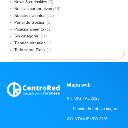
News & curiosities
(3)
Noticias corporativas
(19)
Nuestros clientes
(13)
Panel de Gestión
(1)
Posicionamiento
(1)
Sin categoría
(21)
Tiendas Virtuales
(1)
Todo sobre Plesk
(1)
Mapa web
KIT DIGITAL 2025
Puesto de trabajo seguro
AYUNTAMIENTO 360º