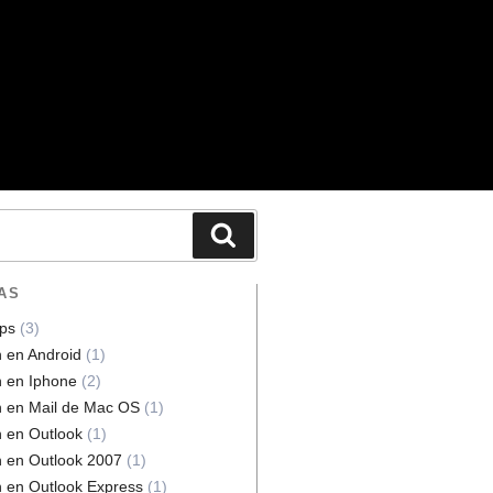
AS
ps
(3)
n en Android
(1)
n en Iphone
(2)
n en Mail de Mac OS
(1)
n en Outlook
(1)
n en Outlook 2007
(1)
n en Outlook Express
(1)