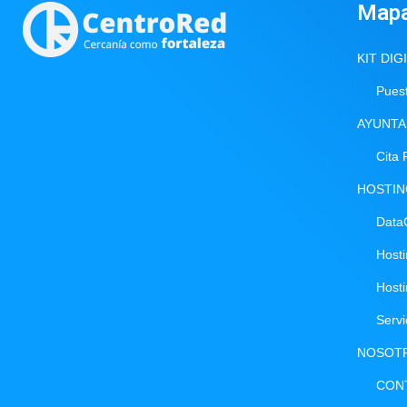
Map
KIT DIG
Puest
AYUNTA
Cita 
HOSTI
Data
Host
Host
Serv
NOSOT
CON