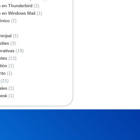
n en Thunderbird
(1)
n en Windows Mail
(1)
ónico
(2)
icipal
(1)
ities
(3)
orativas
(19)
ntes
(13)
tión
(1)
nto
(1)
(21)
ales
(1)
lesk
(1)