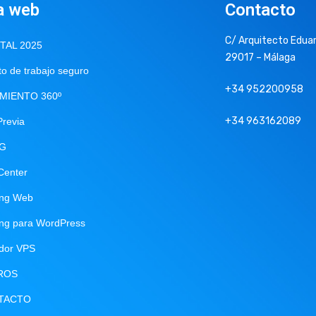
a web
Contacto
C/ Arquitecto Eduar
ITAL 2025
29017 – Málaga
o de trabajo seguro
+34 952200958
MIENTO 360º
+34 963162089
Previa
NG
Center
ing Web
ing para WordPress
idor VPS
ROS
TACTO