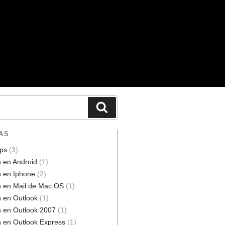
AS
ps
(3)
n en Android
(1)
n en Iphone
(2)
n en Mail de Mac OS
(1)
n en Outlook
(1)
n en Outlook 2007
(1)
n en Outlook Express
(1)