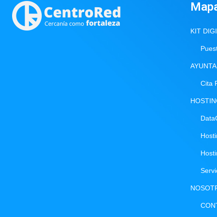
Map
KIT DIG
Puest
AYUNTA
Cita 
HOSTI
Data
Host
Host
Serv
NOSOT
CON