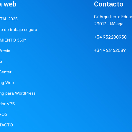
a web
Contacto
C/ Arquitecto Eduar
ITAL 2025
29017 – Málaga
o de trabajo seguro
+34 952200958
MIENTO 360º
+34 963162089
Previa
NG
Center
ing Web
ing para WordPress
idor VPS
ROS
TACTO