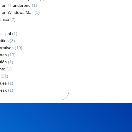
n en Thunderbird
(1)
n en Windows Mail
(1)
ónico
(2)
icipal
(1)
ities
(3)
orativas
(19)
ntes
(13)
tión
(1)
nto
(1)
(21)
ales
(1)
lesk
(1)