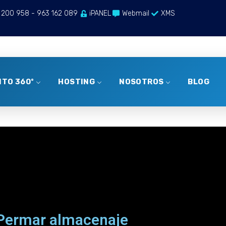
 200 958 - 963 162 089
iPANEL
Webmail
XMS
TO 360º
HOSTING
NOSOTROS
BLOG
Permar almacenaje