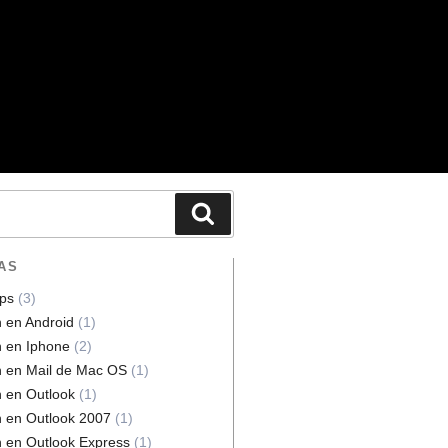
AS
ps
(3)
n en Android
(1)
n en Iphone
(2)
n en Mail de Mac OS
(1)
n en Outlook
(1)
n en Outlook 2007
(1)
n en Outlook Express
(1)