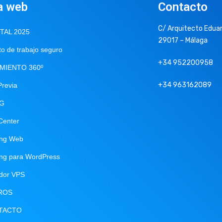
a web
Contacto
C/ Arquitecto Eduar
ITAL 2025
29017 – Málaga
o de trabajo seguro
+34 952200958
MIENTO 360º
+34 963162089
Previa
NG
Center
ing Web
ing para WordPress
idor VPS
ROS
TACTO