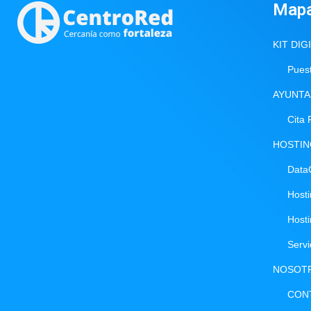
Map
KIT DIG
Puest
AYUNTA
Cita 
HOSTI
Data
Host
Host
Serv
NOSOT
CON