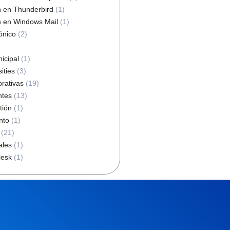
n en Thunderbird
(1)
n en Windows Mail
(1)
ónico
(2)
icipal
(1)
ities
(3)
orativas
(19)
ntes
(13)
tión
(1)
nto
(1)
(21)
ales
(1)
lesk
(1)