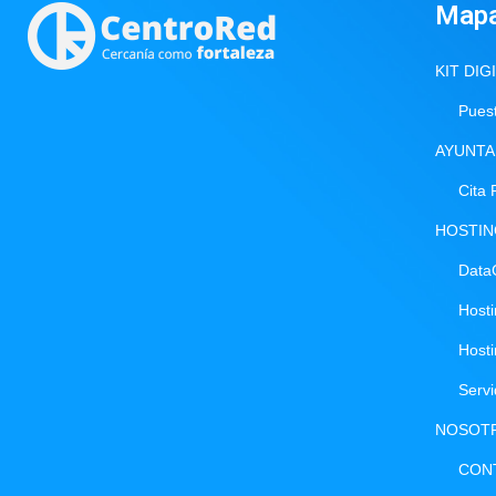
Map
KIT DIG
Puest
AYUNTA
Cita 
HOSTI
Data
Host
Host
Serv
NOSOT
CON