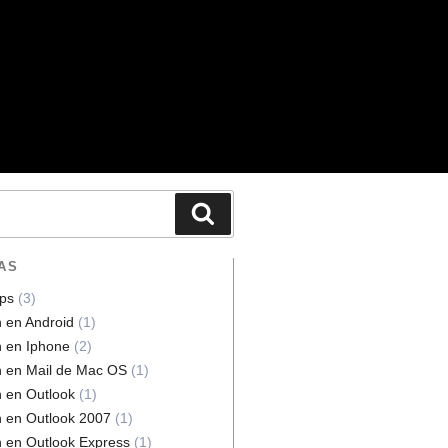
AS
ps
(3)
n en Android
(1)
n en Iphone
(2)
n en Mail de Mac OS
(1)
n en Outlook
(1)
n en Outlook 2007
(1)
n en Outlook Express
(1)