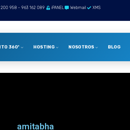
 200 958 - 963 162 089
iPANEL
Webmail
XMS
TO 360º
HOSTING
NOSOTROS
BLOG
amitabha