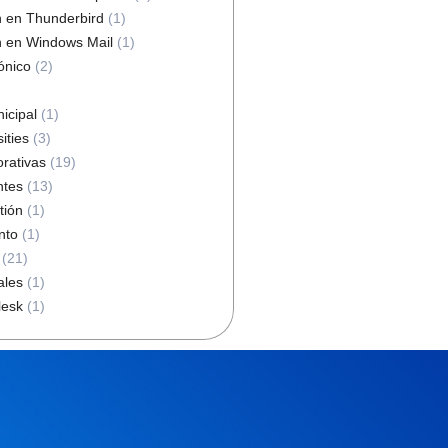
n en Thunderbird
(1)
n en Windows Mail
(1)
ónico
(2)
icipal
(1)
ities
(3)
orativas
(19)
ntes
(13)
tión
(1)
nto
(1)
(21)
ales
(1)
lesk
(1)