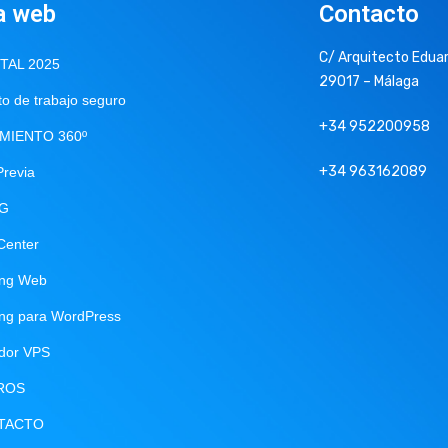
a web
Contacto
C/ Arquitecto Eduar
ITAL 2025
29017 – Málaga
o de trabajo seguro
+34 952200958
MIENTO 360º
+34 963162089
Previa
NG
Center
ing Web
ing para WordPress
idor VPS
ROS
TACTO