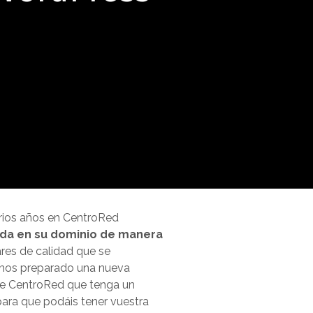
arios años en CentroRed
da en su dominio de manera
ares de calidad que se
emos preparado una nueva
 de CentroRed que tenga un
ara que podáis tener vuestra