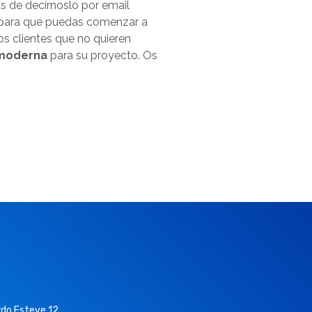
 de decírnoslo por email
o para que puedas comenzar a
s clientes que no quieren
 moderna
para su proyecto. Os
do Esteve 12.