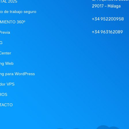
ITAL 2025
29017 – Málaga
o de trabajo seguro
+34 952200958
MIENTO 360º
+34 963162089
Previa
NG
Center
ing Web
ing para WordPress
idor VPS
ROS
TACTO