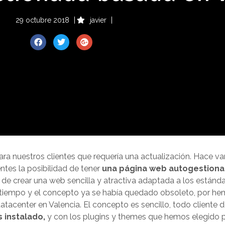
29 octubre 2018
javier
a nuestros clientes que requería una actualización. Hace v
ntes la posibilidad de tener
una página web autogestiona
, de crear una web sencilla y atractiva adaptada a los estánd
tiempo y el concepto ya se había quedado obsoleto, por h
tacenter en Valencia. El concepto es sencillo, todo cliente
 instalado,
y con los plugins y themes que hemos elegido p