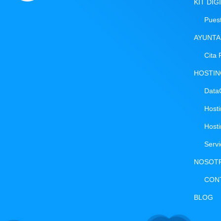
KIT DIG
Puest
AYUNTA
Cita 
HOSTI
Data
Host
Host
Serv
NOSOT
CON
BLOG