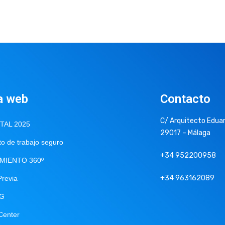
a web
Contacto
C/ Arquitecto Eduar
ITAL 2025
29017 – Málaga
o de trabajo seguro
+34 952200958
MIENTO 360º
+34 963162089
Previa
NG
Center