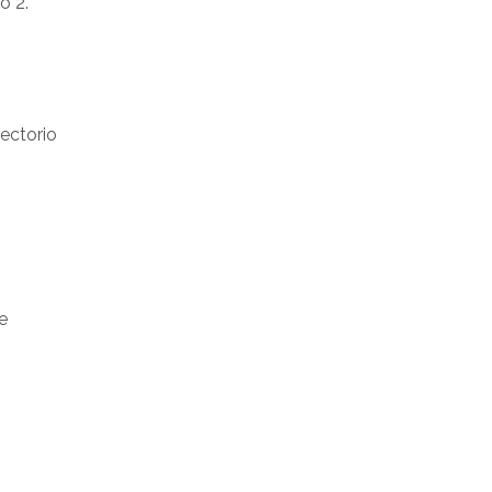
o 2.
ectorio
e