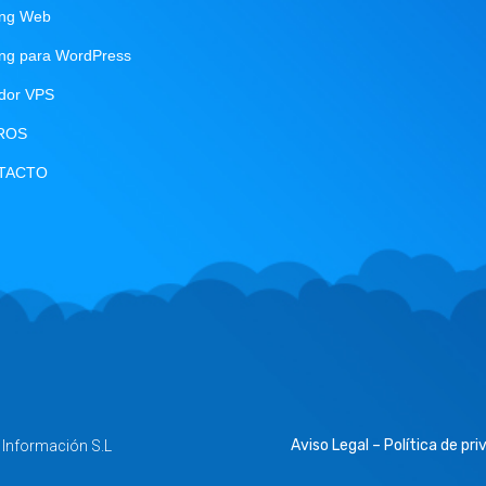
ing Web
ing para WordPress
idor VPS
ROS
TACTO
Aviso Legal – Política de pr
a Información S.L