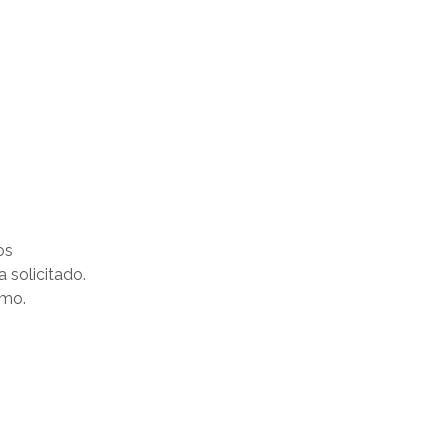
os
 solicitado.
smo.