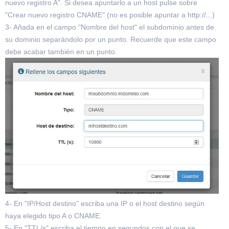
nuevo registro A". Si desea apuntarlo a un host pulse sobre
"Crear nuevo registro CNAME" (no es posible apuntar a http://...)
3- Añada en el campo "Nombre del host" el subdominio antes de
su dominio separándolo por un punto. Recuerde que este campo
debe acabar también en un punto.
4- En "IP/Host destino" escriba una IP o el host destino según
haya elegido tipo A o CNAME.
5- En "TTL/s" escriba el tiempo en segundos con el que se