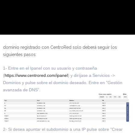
dominio registrado con CentroRed solo deberá seguir los
siguientes pasos:
1- Entre en el Ipanel con su usuario y contraseña
(
https://www.centrored.com/ipanel
) y diríjase a Servicios ->
Dominios y pulse sobre el dominio deseado. Entre en "Gestión
avanzada de DNS".
2- Si desea apuntar el subdominio a una IP pulse sobre "Crear