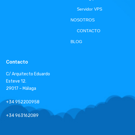
Servidor VPS
NOSOTROS
CONTACTO
BLOG
Contacto
C/ Arquitecto Eduardo
Esteve 12.
29017 – Málaga
+34 952200958
+34 963162089