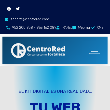
soporte@centrored.com
952 200 958 - 963 162 089
iPANEL
Webmail
XMS
EL KIT DIGITAL ES UNA REALIDAD...
TU WEB